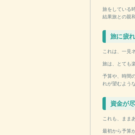
旅をしている
結果旅との親
旅に疲
これは、一見
旅は、とても
予算や、時間
れが望むよう
資金が
これも、まま
最初から予算