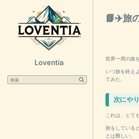
📘✈️
世界一周の旅
Loventia
いつ旅を終え
てみた。
検索
次にや
これは、とて
旅をしている
とは難しい。