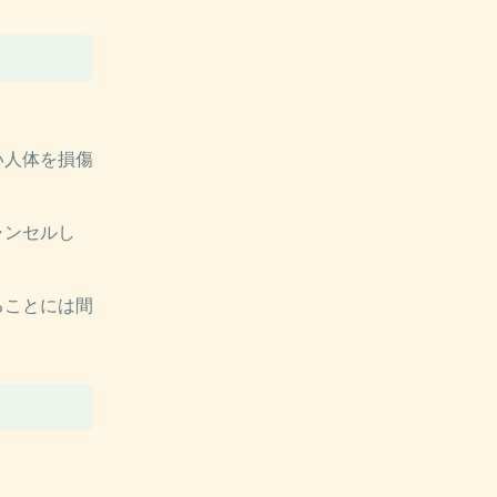
い人体を損傷
ャンセルし
。
ることには間